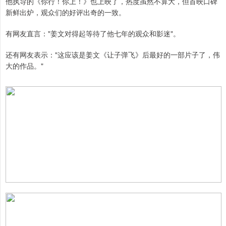
他执导的《你行！你上！》也上映了，热度虽然不算大，但首映口碑
新鲜出炉，观众们的好评出奇的一致。
有网友直言："姜文对得起等待了他七年的观众和影迷"。
还有网友表示："这应该是姜文《让子弹飞》后最好的一部片子了，伟
大的作品。"