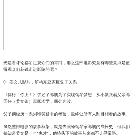
光是看评论都吊足观众们的胃口，那么这部电影究竟有哪些亮点是值
得观众们花钱走进影院的呢？
01 姜文式影片，解构东亚家庭父子关系
《你行！你上！》讲述了郎朗为了实现钢琴梦想，从小就跟着父亲郎
国任（姜文饰）离家求学，四处奔波。
父子俩经历一系列啼笑皆非的考验，最终让所有人刮目相看的故事。
虽然整部电影的故事框架，就是去演绎钢琴家郎朗的成长史，但我们
都知道姜文是一个"鬼才"，他镜头下的故事从来都不走寻常路。