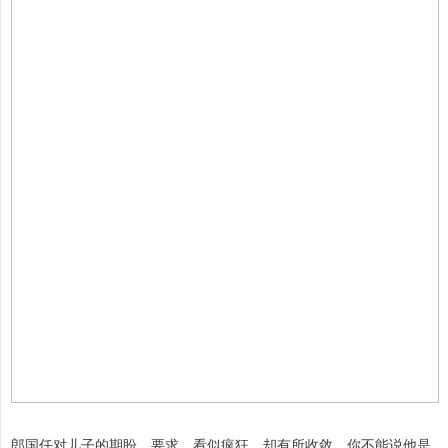
郎国任对儿子的期盼、要求，看似疯狂，却有所收敛，你不能说他是