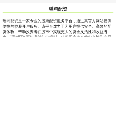
瑶鸿配资
瑶鸿配资是一家专业的股票配资服务平台，通过其官方网站提供
便捷的炒股开户服务。该平台致力于为用户提供安全、高效的配
资体验，帮助投资者在股市中实现更大的资金灵活性和收益潜
力。瑶鸿配资严格遵循行业规则，确保用户资金的安全性和交易
的透明度。通过好配资炒股开户官网，用户可以轻松注册账户并
开始使用配资服务。同时，配资安全指数网为用户提供全面的安
全评估和指导，帮助投资者做出明智的决策。无论是新手还是资
深投资者，瑶鸿配资都能为您提供可靠的支持和服务。
话题标签
配资平台查询网
配资炒股查询
配资门户论坛官网
配资方式