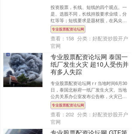
投资股票，长线、短线的四个观点。一
是、选股不同，长线持股要求业绩，分
红等等；短线要求是题材股，在风尖浪
潮上，总之，思路是天时地利人和时，
专业股票配资论坛网
买入卖出；二是、周期不同....
查看：
158
分类：
好配资炒股开户
官网
专业股票配资论坛网 泰国一
纸厂发生火灾 超10人受伤并
有多人失踪
专业股票配资论坛网 r r 当地时间6月30
日，泰国北标府一纸厂发生火灾。当地
公共关系办公室发布公告称，火灾已导
致超过10人受伤，另有多人失踪。（总
专业股票配资论坛网
台记者 宋焕....
查看：
202
分类：
好配资炒股开户
官网
专业股票配资论坛网 GTF第