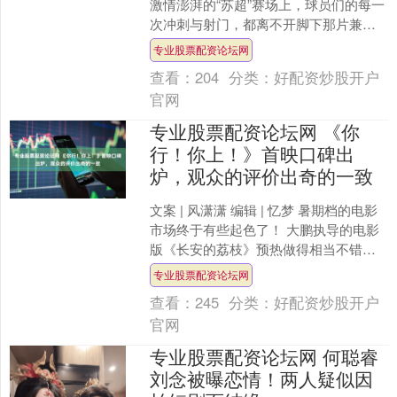
激情澎湃的“苏超”赛场上，球员们的每一
次冲刺与射门，都离不开脚下那片兼具
弹性与韧性的绿茵场地。这些草坪大多
专业股票配资论坛网
源自江苏省句容市后....
查看：
204
分类：
好配资炒股开户
官网
专业股票配资论坛网 《你
行！你上！》首映口碑出
炉，观众的评价出奇的一致
文案 | 风潇潇 编辑 | 忆梦 暑期档的电影
市场终于有些起色了！ 大鹏执导的电影
版《长安的荔枝》预热做得相当不错，
上映首日累计票房就已经突破 7100 万，
专业股票配资论坛网
预....
查看：
245
分类：
好配资炒股开户
官网
专业股票配资论坛网 何聪睿
刘念被曝恋情！两人疑似因