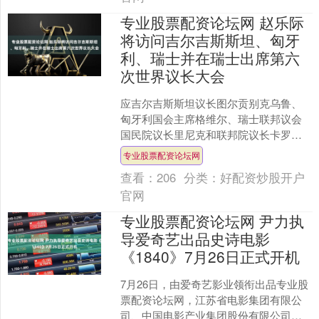
专业股票配资论坛网 赵乐际
将访问吉尔吉斯斯坦、匈牙
利、瑞士并在瑞士出席第六
次世界议长大会
应吉尔吉斯斯坦议长图尔贡别克乌鲁、
匈牙利国会主席格维尔、瑞士联邦议会
国民院议长里尼克和联邦院议长卡罗
尼、各国议会联盟主席阿克松和秘书长
专业股票配资论坛网
纯贡邀请专业股票配资论坛网....
查看：
206
分类：
好配资炒股开户
官网
专业股票配资论坛网 尹力执
导爱奇艺出品史诗电影
《1840》7月26日正式开机
7月26日，由爱奇艺影业领衔出品专业股
票配资论坛网，江苏省电影集团有限公
司、中国电影产业集团股份有限公司出