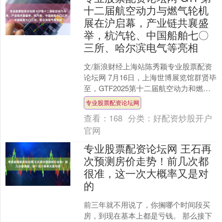
十二届航空动力与燃气轮机
展在沪启幕，产业链共襄盛
举，杭汽轮、中国船舶七〇
三所、哈尔滨电气等亮相
文/新浪财经上海站陈秀颖专业股票配资
论坛网 7月16日，上海世博展览馆群贤毕
至，GTF2025第十二届航空动力和燃气
轮机聚焦大会暨展览会（简称GTF航动燃
专业股票配资论坛网
机大会....
查看：
168
分类：
好配资炒股开户
官网
专业股票配资论坛网 王石再
次预测房价走势！前几次都
很准，这一次大概率又是对
的
前三年就不用说了，你搁哪个时间段买
房，到现在基本上都是亏钱。 那么接下