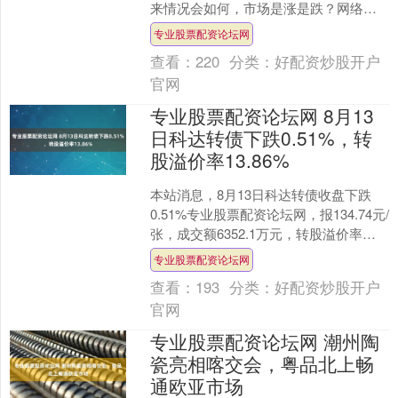
来情况会如何，市场是涨是跌？网络上
不少大佬都有自己的预判，不过要论权
专业股票配资论坛网
威的话，还是得从业者，....
查看：
220
分类：
好配资炒股开户
官网
专业股票配资论坛网 8月13
日科达转债下跌0.51%，转
股溢价率13.86%
本站消息，8月13日科达转债收盘下跌
0.51%专业股票配资论坛网，报134.74元/
张，成交额6352.1万元，转股溢价率
13.86%。 资料显示，科达转债信用....
专业股票配资论坛网
查看：
193
分类：
好配资炒股开户
官网
专业股票配资论坛网 潮州陶
瓷亮相喀交会，粤品北上畅
通欧亚市场