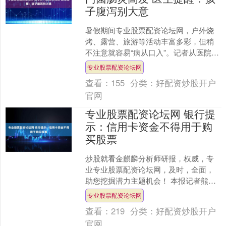
子腹泻别大意
暑假期间专业股票配资论坛网，户外烧
烤、露营、旅游等活动丰富多彩，但稍
不注意就容易“病从口入”。记者从医院了
解到，近期因感染而导致肠炎的患儿数
专业股票配资论坛网
量明显增多。 沙门菌....
查看：
155
分类：
好配资炒股开户
官网
专业股票配资论坛网 银行提
示：信用卡资金不得用于购
买股票
炒股就看金麒麟分析师研报，权威，专
业专业股票配资论坛网，及时，全面，
助您挖掘潜力主题机会！ 本报记者熊悦
A股行情持续上行之际，近期多家中小银
专业股票配资论坛网
行密集发布公告，提....
查看：
219
分类：
好配资炒股开户
官网