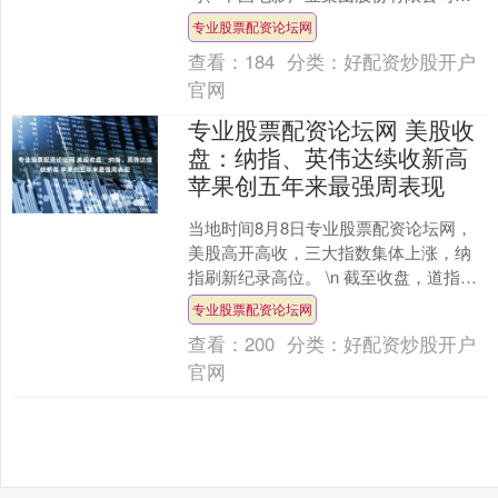
品的院线电影《1840》在横店开机。
专业股票配资论坛网
《1840》由国家....
查看：
184
分类：
好配资炒股开户
官网
专业股票配资论坛网 美股收
盘：纳指、英伟达续收新高
苹果创五年来最强周表现
当地时间8月8日专业股票配资论坛网，
美股高开高收，三大指数集体上涨，纳
指刷新纪录高位。 \n 截至收盘，道指涨
0.47%，本周累计上涨1.35%；标普500
专业股票配资论坛网
指数....
查看：
200
分类：
好配资炒股开户
官网