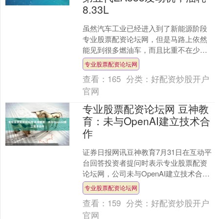
8.33L
虽然汽车工业已经进入到了新能源阶段
专业股票配资论坛网，但是马路上依然
能见到很多燃油车，而且比重不在少
数，这也是不争的事实。也许是为了坚
专业股票配资论坛网
守最后的底线，很多经典车型....
查看：
165
分类：
好配资炒股开户
官网
专业股票配资论坛网 豆神教
育：未与OpenAI建立技术合
作
证券日报网讯豆神教育7月31日在互动平
台回答投资者提问时表示专业股票配资
论坛网，公司未与OpenAI建立技术合
作。....
专业股票配资论坛网
查看：
159
分类：
好配资炒股开户
官网