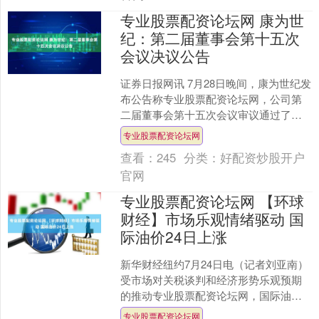
专业股票配资论坛网 康为世
纪：第二届董事会第十五次
会议决议公告
证券日报网讯 7月28日晚间，康为世纪发
布公告称专业股票配资论坛网，公司第
二届董事会第十五次会议审议通过了
《关于聘任公司内部审计负责人的议
专业股票配资论坛网
案》等。....
查看：
245
分类：
好配资炒股开户
官网
专业股票配资论坛网 【环球
财经】市场乐观情绪驱动 国
际油价24日上涨
新华财经纽约7月24日电（记者刘亚南）
受市场对关税谈判和经济形势乐观预期
的推动专业股票配资论坛网，国际油价
在隔夜市场上涨，24日早盘强势盘整，
专业股票配资论坛网