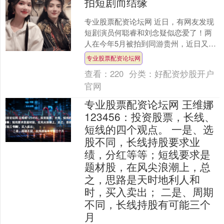
拍短剧而结缘
专业股票配资论坛网 近日，有网友发现
短剧演员何聪睿和刘念疑似恋爱了！两
人在今年5月被拍到同游贵州，近日又被
拍到一起去看陈奕迅演唱会。两人在陈
专业股票配资论坛网
奕迅的演唱会上，何聪....
查看：
220
分类：
好配资炒股开户
官网
专业股票配资论坛网 王维娜
123456：投资股票，长线、
短线的四个观点。 一是、选
股不同，长线持股要求业
绩，分红等等；短线要求是
题材股，在风尖浪潮上，总
之，思路是天时地利人和
时，买入卖出； 二是、周期
不同，长线持股有可能三个
月