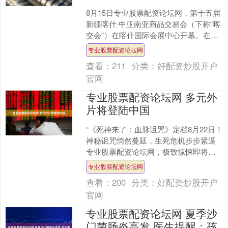
8月15日专业股票配资论坛网，第十五届
新疆喀什·中亚南亚商品交易会（下称“喀
交会”）在喀什国际会展中心开幕。在广
东援疆的大力支持与精心组织下，近50
专业股票配资论坛网
家潮州陶瓷企....
查看：
211
分类：
好配资炒股开户
官网
专业股票配资论坛网 多元外
片将登陆中国
“《死神来了：血脉诅咒》定档8月22日！
神秘诅咒悄然蔓延，生死危机步步紧逼
专业股票配资论坛网，极致惊悚即将席
卷大银幕，烂番茄新鲜度93%，准备好直
专业股票配资论坛网
面这场胆寒盛宴....
查看：
200
分类：
好配资炒股开户
官网
专业股票配资论坛网 夏季沙
门菌肠炎高发 医生提醒：孩