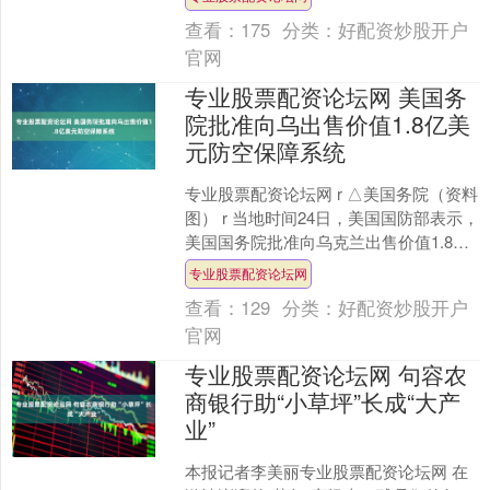
午后显著回落，但尾....
查看：
175
分类：
好配资炒股开户
官网
专业股票配资论坛网 美国务
院批准向乌出售价值1.8亿美
元防空保障系统
专业股票配资论坛网 r △美国务院（资料
图） r 当地时间24日，美国国防部表示，
美国国务院批准向乌克兰出售价值1.8亿
美元的防空保障系统，批准向乌克兰出
专业股票配资论坛网
售价值....
查看：
129
分类：
好配资炒股开户
官网
专业股票配资论坛网 句容农
商银行助“小草坪”长成“大产
业”
本报记者李美丽专业股票配资论坛网 在